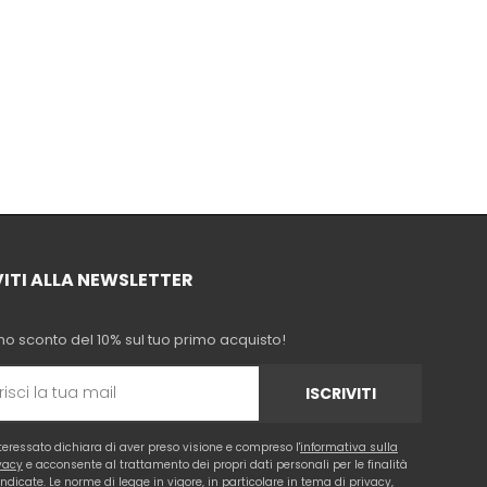
VITI ALLA NEWSLETTER
no sconto del 10% sul tuo primo acquisto!
ISCRIVITI
nteressato dichiara di aver preso visione e compreso l'
informativa sulla
vacy
e acconsente al trattamento dei propri dati personali per le finalità
 indicate. Le norme di legge in vigore, in particolare in tema di privacy,