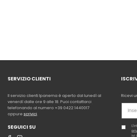
SERVIZIO CLIENTI
ISCRI
Il servizio clienti Ipanema è aperto dal lunedì al
Ricevi u
venerdì dalle ore 9 alle 18. Puoi contattarci
telefonando al numero +39 0422 1440017
oppure
scrivici
.
SEGUICI SU
L'i
pri
ivi