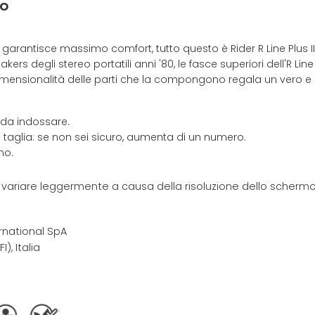
MO
garantisce massimo comfort, tutto questo è Rider R Line Plus II
akers degli stereo portatili anni '80, le fasce superiori dell'R Lin
idimensionalità delle parti che la compongono regala un vero e 
 da indossare.
 taglia: se non sei sicuro, aumenta di un numero.
no.
e variare leggermente a causa della risoluzione dello schermo 
rnational SpA
I), Italia