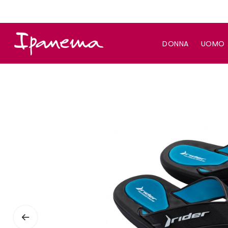
DONNA
UOMO