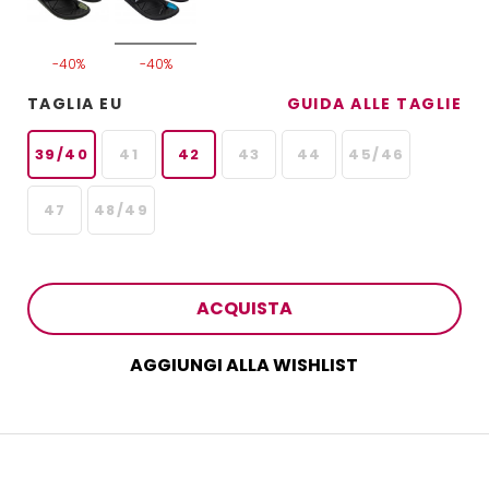
-40%
-40%
TAGLIA EU
GUIDA ALLE TAGLIE
39/40
41
42
43
44
45/46
47
48/49
ACQUISTA
AGGIUNGI ALLA WISHLIST