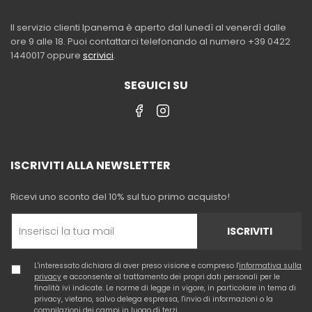
Il servizio clienti Ipanema è aperto dal lunedì al venerdì dalle
ore 9 alle 18. Puoi contattarci telefonando al numero +39 0422
1440017 oppure
scrivici
.
SEGUICI SU
ISCRIVITI ALLA NEWSLETTER
Ricevi uno sconto del 10% sul tuo primo acquisto!
ISCRIVITI
L'interessato dichiara di aver preso visione e compreso l'
informativa sulla
privacy
e acconsente al trattamento dei propri dati personali per le
finalità ivi indicate. Le norme di legge in vigore, in particolare in tema di
privacy, vietano, salvo delega espressa, l'invio di informazioni o la
compilazioni dei campi in luogo di terzi