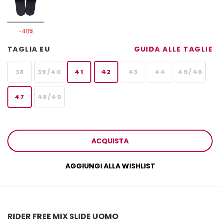
-40%
TAGLIA EU
GUIDA ALLE TAGLIE
38
39/40
41
42
43
44
45/46
47
48/49
ACQUISTA
AGGIUNGI ALLA WISHLIST
RIDER FREE MIX SLIDE UOMO