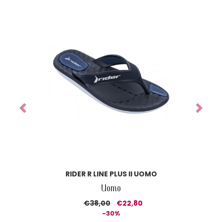
Previous
Next
RIDER R LINE PLUS II UOMO
Uomo
€38,00
€22,80
-30%