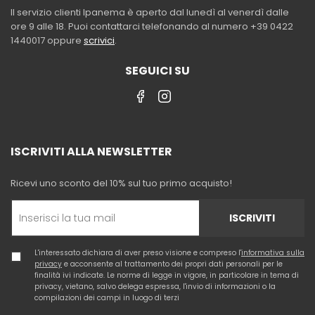
Il servizio clienti Ipanema è aperto dal lunedì al venerdì dalle
ore 9 alle 18. Puoi contattarci telefonando al numero +39 0422
1440017 oppure
scrivici
.
SEGUICI SU
ISCRIVITI ALLA NEWSLETTER
Ricevi uno sconto del 10% sul tuo primo acquisto!
ISCRIVITI
L'interessato dichiara di aver preso visione e compreso l'
informativa sulla
privacy
e acconsente al trattamento dei propri dati personali per le
finalità ivi indicate. Le norme di legge in vigore, in particolare in tema di
privacy, vietano, salvo delega espressa, l'invio di informazioni o la
compilazioni dei campi in luogo di terzi