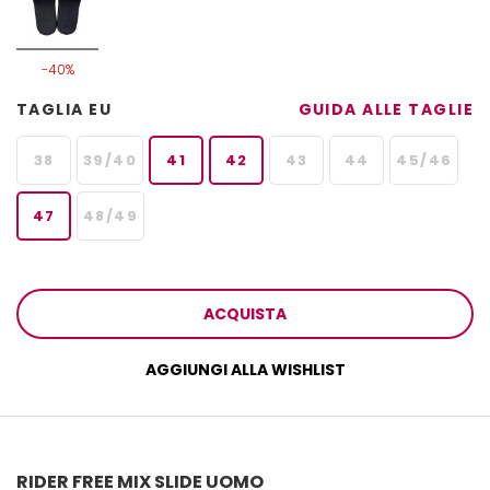
-40%
TAGLIA EU
GUIDA ALLE TAGLIE
38
39/40
41
42
43
44
45/46
47
48/49
ACQUISTA
AGGIUNGI ALLA WISHLIST
RIDER FREE MIX SLIDE UOMO