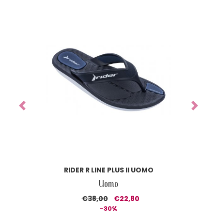
Previous
Next
RIDER R LINE PLUS II UOMO
Uomo
€38,00
€22,80
-30%