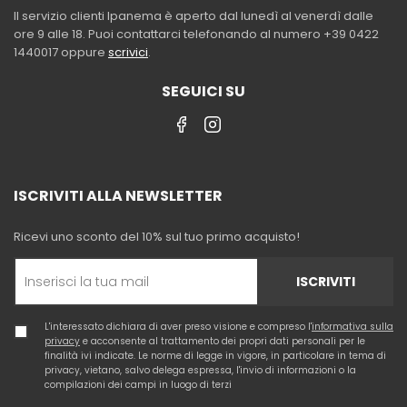
Il servizio clienti Ipanema è aperto dal lunedì al venerdì dalle
ore 9 alle 18. Puoi contattarci telefonando al numero +39 0422
1440017 oppure
scrivici
.
SEGUICI SU
ISCRIVITI ALLA NEWSLETTER
Ricevi uno sconto del 10% sul tuo primo acquisto!
ISCRIVITI
L'interessato dichiara di aver preso visione e compreso l'
informativa sulla
privacy
e acconsente al trattamento dei propri dati personali per le
finalità ivi indicate. Le norme di legge in vigore, in particolare in tema di
privacy, vietano, salvo delega espressa, l'invio di informazioni o la
compilazioni dei campi in luogo di terzi