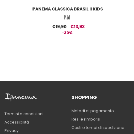
IPANEMA CLASSICA BRASIL II KIDS
Kid
€19,90
€13,93
-30%
SHOPPING
Metodi di pagamento
Termini e condizioni
Resi e rimborsi
Accessibilità
Costi e tempi di spedizione
Privacy