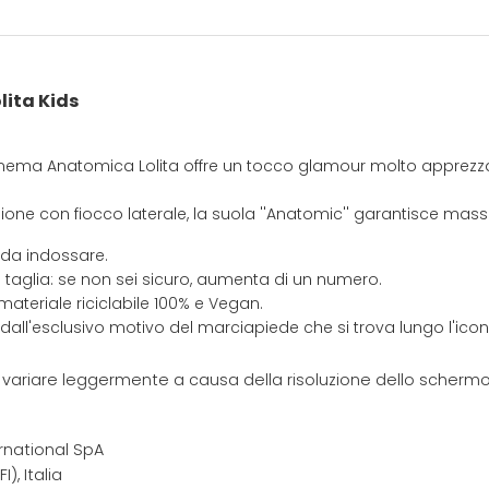
ita Kids
nema Anatomica Lolita offre un tocco glamour molto apprezzat
sione con fiocco laterale, la suola ''Anatomic'' garantisce ma
 da indossare.
 taglia: se non sei sicuro, aumenta di un numero.
materiale riciclabile 100% e Vegan.
 dall'esclusivo motivo del marciapiede che si trova lungo l'ic
e variare leggermente a causa della risoluzione dello schermo 
rnational SpA
I), Italia