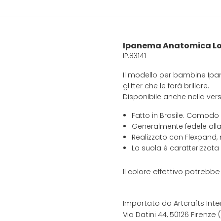
Ipanema Anatomica Lol
IP.83141
Il modello per bambine Ipa
glitter che le farà brillare.
Disponibile anche nella ver
Fatto in Brasile. Comodo
Generalmente fedele alla
Realizzato con Flexpand, 
La suola è caratterizzata
Il colore effettivo potrebb
Importato da Artcrafts Inte
Via Datini 44, 50126 Firenze (F