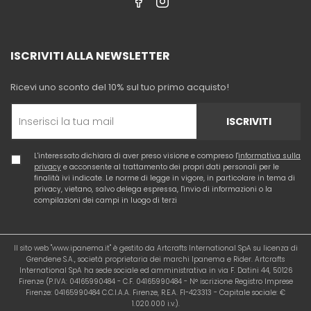
ISCRIVITI ALLA NEWSLETTER
Ricevi uno sconto del 10% sul tuo primo acquisto!
ISCRIVITI
L'interessato dichiara di aver preso visione e compreso l'
informativa sulla
privacy
e acconsente al trattamento dei propri dati personali per le
finalità ivi indicate. Le norme di legge in vigore, in particolare in tema di
privacy, vietano, salvo delega espressa, l'invio di informazioni o la
compilazioni dei campi in luogo di terzi
Il sito web "www.ipanema.it" è gestito da Artcrafts International SpA su licenza di
Grendene S.A., società proprietaria dei marchi Ipanema e Rider. Artcrafts
International SpA ha sede sociale ed amministrativa in via F. Datini 44, 50126
Firenze (P.IVA: 04165990484 - C.F. 04165990484 - N° iscrizione Registro Imprese
Firenze: 04165990484 C.C.I.A.A. Firenze, R.E.A. FI-423313 - Capitale sociale: €
1.020.000 i.v.).