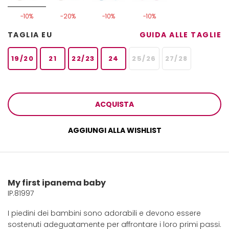
-10%
-20%
-10%
-10%
TAGLIA EU
GUIDA ALLE TAGLIE
19/20
21
22/23
24
25/26
27/28
ACQUISTA
AGGIUNGI ALLA WISHLIST
My first ipanema baby
IP.81997
I piedini dei bambini sono adorabili e devono essere
sostenuti adeguatamente per affrontare i loro primi passi.