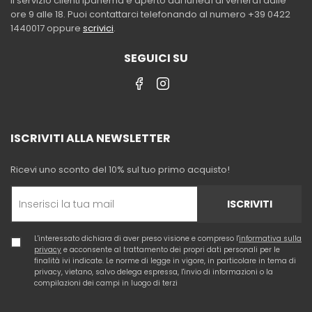
Il servizio clienti Ipanema è aperto dal lunedì al venerdì dalle
ore 9 alle 18. Puoi contattarci telefonando al numero +39 0422
1440017 oppure
scrivici
.
SEGUICI SU
ISCRIVITI ALLA NEWSLETTER
Ricevi uno sconto del 10% sul tuo primo acquisto!
ISCRIVITI
L'interessato dichiara di aver preso visione e compreso l'
informativa sulla
privacy
e acconsente al trattamento dei propri dati personali per le
finalità ivi indicate. Le norme di legge in vigore, in particolare in tema di
privacy, vietano, salvo delega espressa, l'invio di informazioni o la
compilazioni dei campi in luogo di terzi