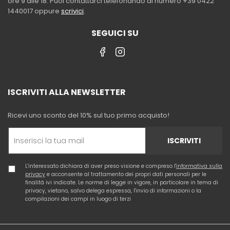
ore 9 alle 18. Puoi contattarci telefonando al numero +39 0422
1440017 oppure
scrivici
.
SEGUICI SU
ISCRIVITI ALLA NEWSLETTER
Ricevi uno sconto del 10% sul tuo primo acquisto!
ISCRIVITI
L'interessato dichiara di aver preso visione e compreso l'
informativa sulla
privacy
e acconsente al trattamento dei propri dati personali per le
finalità ivi indicate. Le norme di legge in vigore, in particolare in tema di
privacy, vietano, salvo delega espressa, l'invio di informazioni o la
compilazioni dei campi in luogo di terzi