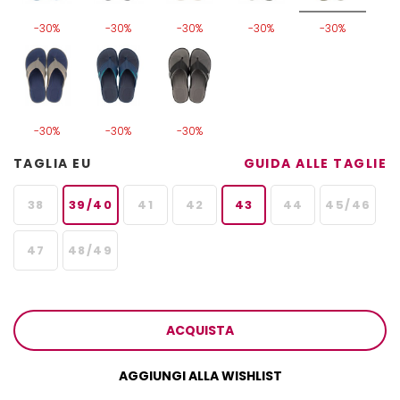
-30%
-30%
-30%
-30%
-30%
-30%
-30%
-30%
TAGLIA EU
GUIDA ALLE TAGLIE
38
39/40
41
42
43
44
45/46
47
48/49
ACQUISTA
AGGIUNGI ALLA WISHLIST