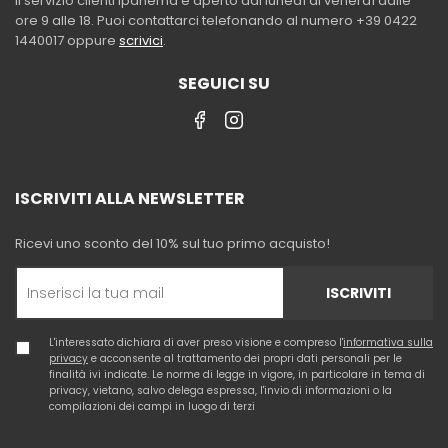
Il servizio clienti Ipanema è aperto dal lunedì al venerdì dalle
ore 9 alle 18. Puoi contattarci telefonando al numero +39 0422
1440017 oppure
scrivici
.
SEGUICI SU
ISCRIVITI ALLA NEWSLETTER
Ricevi uno sconto del 10% sul tuo primo acquisto!
ISCRIVITI
L'interessato dichiara di aver preso visione e compreso l'
informativa sulla
privacy
e acconsente al trattamento dei propri dati personali per le
finalità ivi indicate. Le norme di legge in vigore, in particolare in tema di
privacy, vietano, salvo delega espressa, l'invio di informazioni o la
compilazioni dei campi in luogo di terzi