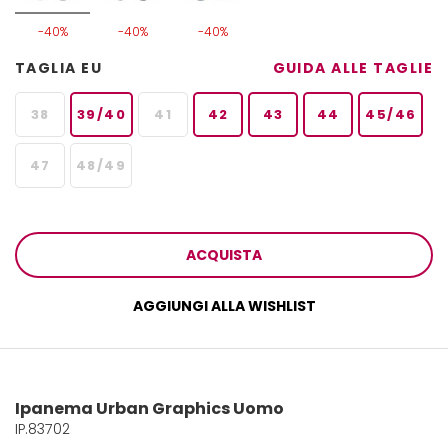
-40%
-40%
-40%
TAGLIA EU
GUIDA ALLE TAGLIE
38
39/40
41
42
43
44
45/46
47
48/49
ACQUISTA
AGGIUNGI ALLA WISHLIST
Ipanema Urban Graphics Uomo
IP.83702