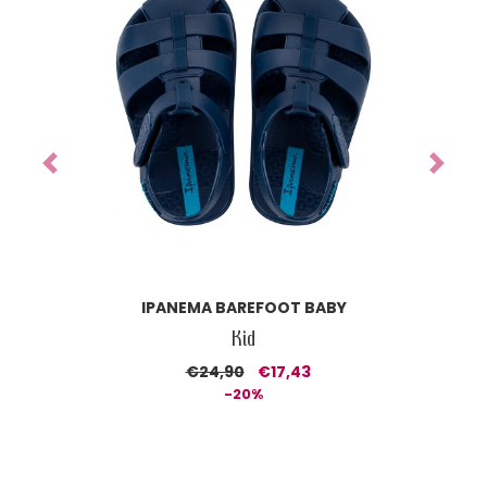
Previous
Next
IPANEMA GO CHIC DONNA
Donna
€33,90
€27,12
-20%