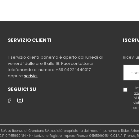
SERVIZIO CLIENTI
ISCRI
Il servizio clienti Ipanema è aperto dal lunedì al
Ricevi u
venerdì dalle ore 9 alle 18. Puoi contattarci
telefonando al numero +39 0422 1440017
oppure
scrivici
.
SEGUICI SU
L'i
pri
ivi
vie
cam
al SpA su licenza di Grendene S.A., società proprietaria dei marchi Ipanema e Rider. Artc
.F. 04165990484 - N° iscrizione Registro Imprese Firenze: 04165990484 C.C.I.A.A. Firenze, R.E