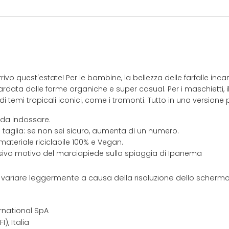
vo quest'estate! Per le bambine, la bellezza delle farfalle inca
rdata dalle forme organiche e super casual. Per i maschietti, 
 temi tropicali iconici, come i tramonti. Tutto in una versione p
 da indossare.
 taglia: se non sei sicuro, aumenta di un numero.
materiale riciclabile 100% e Vegan.
usivo motivo del marciapiede sulla spiaggia di Ipanema
e variare leggermente a causa della risoluzione dello schermo 
rnational SpA
I), Italia