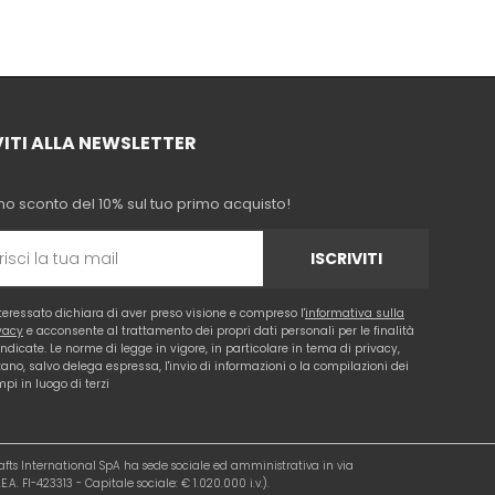
VITI ALLA NEWSLETTER
no sconto del 10% sul tuo primo acquisto!
ISCRIVITI
nteressato dichiara di aver preso visione e compreso l'
informativa sulla
vacy
e acconsente al trattamento dei propri dati personali per le finalità
 indicate. Le norme di legge in vigore, in particolare in tema di privacy,
tano, salvo delega espressa, l'invio di informazioni o la compilazioni dei
pi in luogo di terzi
rafts International SpA ha sede sociale ed amministrativa in via
.A. FI-423313 - Capitale sociale: € 1.020.000 i.v.).