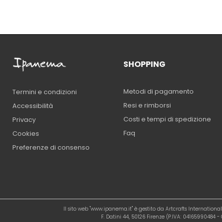
SHOPPING
Metodi di pagamento
Termini e condizioni
Resi e rimborsi
Accessibilità
Costi e tempi di spedizione
Privacy
Faq
Cookies
Preferenze di consenso
Il sito web "www.ipanema.it" è gestito da Artcrafts Internation
F. Datini 44, 50126 Firenze (P.IVA: 04165990484 - C