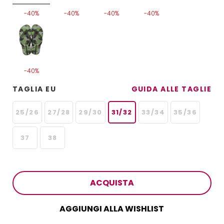
-40%
-40%
-40%
-40%
-40%
TAGLIA EU
GUIDA ALLE TAGLIE
25/26
27/28
29/30
31/32
33/34
35/36
37
38
ACQUISTA
AGGIUNGI ALLA WISHLIST