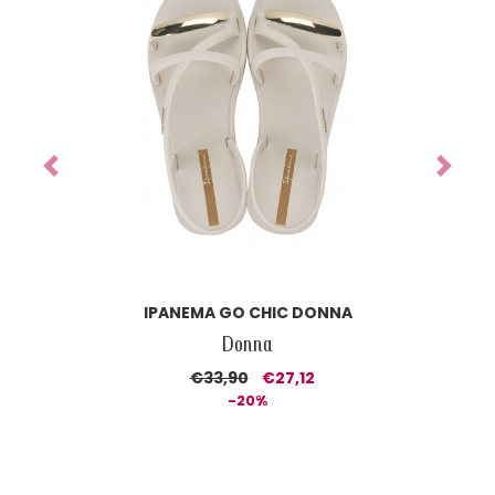
Previous
Next
IPANEMA CLASS DREAMY SANDAL DONNA
Donna
€37,90
€26,53
-30%