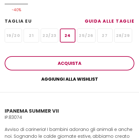
-40%
TAGLIA EU
GUIDA ALLE TAGLIE
19/20
21
22/23
24
25/26
27
28/29
ACQUISTA
AGGIUNGI ALLA WISHLIST
IPANEMA SUMMER VII
IP.83074
Avviso di carineria! I bambini adorano gli animali e anche
noi. Sognando le calde giornate estive, abbiamo creato