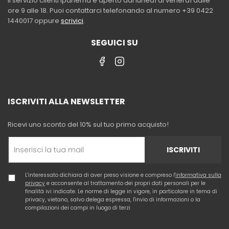
Il servizio clienti Ipanema è aperto dal lunedì al venerdì dalle
ore 9 alle 18. Puoi contattarci telefonando al numero +39 0422
1440017 oppure
scrivici
.
SEGUICI SU
ISCRIVITI ALLA NEWSLETTER
Ricevi uno sconto del 10% sul tuo primo acquisto!
ISCRIVITI
L'interessato dichiara di aver preso visione e compreso l'
informativa sulla
privacy
e acconsente al trattamento dei propri dati personali per le
finalità ivi indicate. Le norme di legge in vigore, in particolare in tema di
privacy, vietano, salvo delega espressa, l'invio di informazioni o la
compilazioni dei campi in luogo di terzi