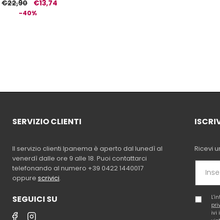
€22,90
€13,74
-40%
SERVIZIO CLIENTI
ISCRI
Il servizio clienti Ipanema è aperto dal lunedì al
Ricevi u
venerdì dalle ore 9 alle 18. Puoi contattarci
telefonando al numero +39 0422 1440017
oppure
scrivici
.
SEGUICI SU
L'i
pri
ivi