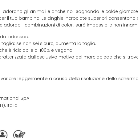
ini adorano gli animali e anche noi. Sognando le calde giornat
r il tuo bambino. Le cinghie incrociate superiori consentono all'
e adorabili combinazioni di colori, sarà impossibile non innamo
 da indossare.
taglia: se non sei sicuro, aumenta la taglia.
che è riciclabile al 100% e vegano.
ratterizzata dall'esclusivo motivo del marciapiede che si trova
e variare leggermente a causa della risoluzione dello schermo 
rnational SpA
I), Italia