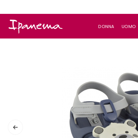
DONNA
UOMO