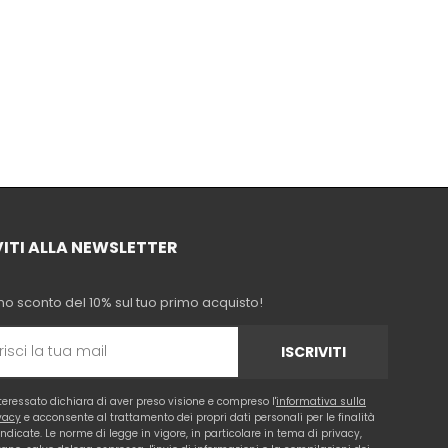
VITI ALLA NEWSLETTER
no sconto del 10% sul tuo primo acquisto!
ISCRIVITI
nteressato dichiara di aver preso visione e compreso l'
informativa sulla
vacy
e acconsente al trattamento dei propri dati personali per le finalità
 indicate. Le norme di legge in vigore, in particolare in tema di privacy,