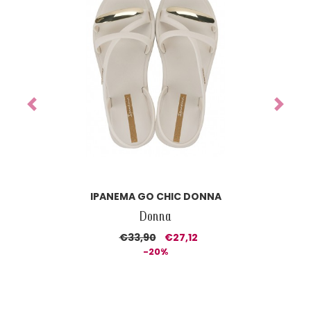
Previous
Next
IPANEMA CLASS DREAMY SANDAL DONNA
Donna
€37,90
€26,53
-30%