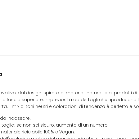
a
ativo, dal design ispirato ai materiali naturali e ai prodotti di
 la fascia superiore, impreziosita da dettagli che riproducon
orta, il mix di toni neutri e colorazioni di tendenza è perfetto e sod
 da indossare.
 taglia: se non sei sicuro, aumenta di un numero.
materiale riciclabile 100% e Vegan.
 dall'esclusivo motivo del marciapiede che si trova lungo l'ic