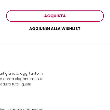
ACQUISTA
AGGIUNGI ALLA WISHLIST
 artigianato oggi tanto in
o la corda elegantemente
disfa tutti i gusti!
onica spiaggia di Ipanema.