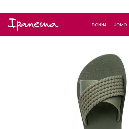
DONNA
UOMO