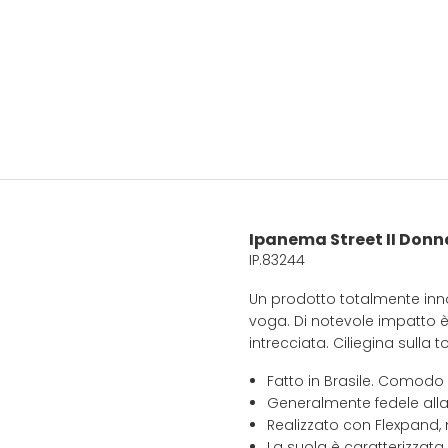
Ipanema Street II Donn
IP.83244
Un prodotto totalmente innov
voga. Di notevole impatto è
intrecciata. Ciliegina sulla t
Fatto in Brasile. Comodo
Generalmente fedele alla
Realizzato con Flexpand, 
La suola è caratterizzata