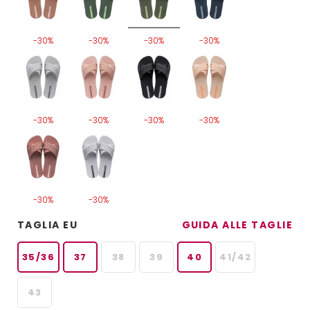
-30%
-30%
-30%
-30%
-30%
-30%
-30%
-30%
-30%
-30%
TAGLIA EU
GUIDA ALLE TAGLIE
35/36
37
38
39
40
41/42
43