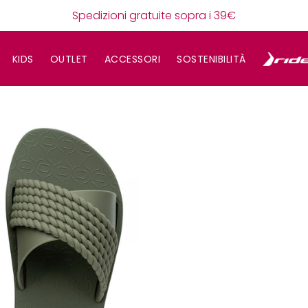
Spedizioni gratuite sopra i 39€
KIDS
OUTLET
ACCESSORI
SOSTENIBILITÀ