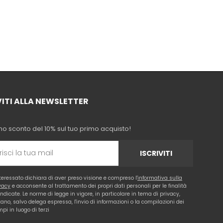
VITI ALLA NEWSLETTER
no sconto del 10% sul tuo primo acquisto!
ISCRIVITI
nteressato dichiara di aver preso visione e compreso l'
informativa sulla
vacy
e acconsente al trattamento dei propri dati personali per le finalità
 indicate. Le norme di legge in vigore, in particolare in tema di privacy,
tano, salvo delega espressa, l'invio di informazioni o la compilazioni dei
pi in luogo di terzi