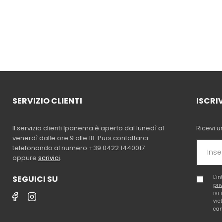
SERVIZIO CLIENTI
ISCRI
Il servizio clienti Ipanema è aperto dal lunedì al
Ricevi u
venerdì dalle ore 9 alle 18. Puoi contattarci
telefonando al numero +39 0422 1440017
oppure
scrivici
.
SEGUICI SU
L'i
pri
ivi
vie
cam