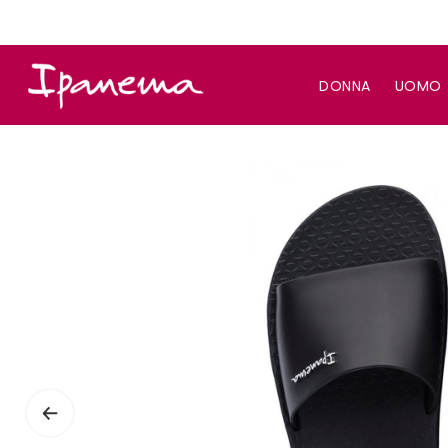
DONNA
UOMO