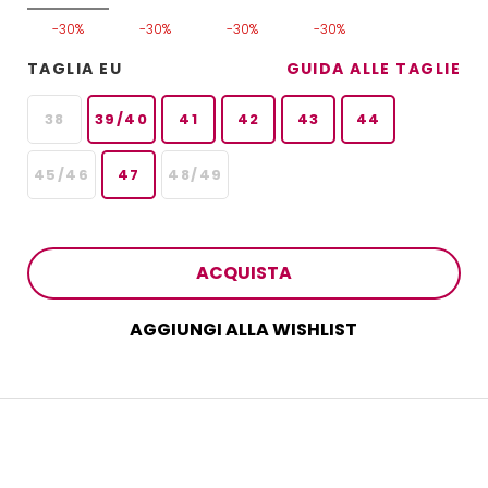
-30%
-30%
-30%
-30%
TAGLIA EU
GUIDA ALLE TAGLIE
38
39/40
41
42
43
44
45/46
47
48/49
ACQUISTA
AGGIUNGI ALLA WISHLIST