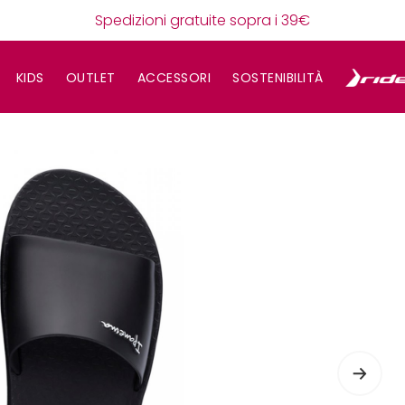
Spedizioni gratuite sopra i 39€
KIDS
OUTLET
ACCESSORI
SOSTENIBILITÀ