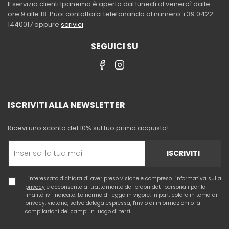
Il servizio clienti Ipanema è aperto dal lunedì al venerdì dalle
ore 9 alle 18. Puoi contattarci telefonando al numero +39 0422
1440017 oppure
scrivici
.
SEGUICI SU
ISCRIVITI ALLA NEWSLETTER
Ricevi uno sconto del 10% sul tuo primo acquisto!
ISCRIVITI
L'interessato dichiara di aver preso visione e compreso l'
informativa sulla
privacy
e acconsente al trattamento dei propri dati personali per le
finalità ivi indicate. Le norme di legge in vigore, in particolare in tema di
privacy, vietano, salvo delega espressa, l'invio di informazioni o la
compilazioni dei campi in luogo di terzi