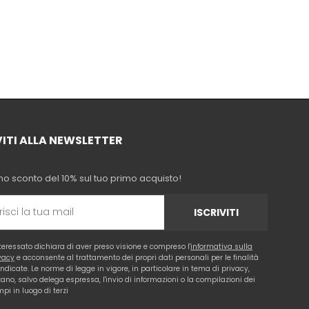
VITI ALLA NEWSLETTER
no sconto del 10% sul tuo primo acquisto!
ISCRIVITI
nteressato dichiara di aver preso visione e compreso l'
informativa sulla
vacy
e acconsente al trattamento dei propri dati personali per le finalità
 indicate. Le norme di legge in vigore, in particolare in tema di privacy,
tano, salvo delega espressa, l'invio di informazioni o la compilazioni dei
pi in luogo di terzi