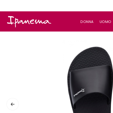
DONNA
UOMO