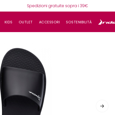
Spedizioni gratuite sopra i 39€
KIDS
OUTLET
ACCESSORI
SOSTENIBILITÀ