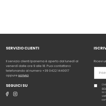
SERVIZIO CLIENTI
ISCRI
Il servizio clienti Ipanema è aperto dal lunedì al
Ricevi u
venerdì dalle ore 9 alle 18. Puoi contattarci
telefonando al numero +39 0422 1440017
oppure
scrivici
.
SEGUICI SU
L'i
pri
ivi
vie
cam