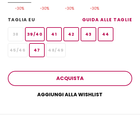
-30%
-30%
-30%
-30%
TAGLIA EU
GUIDA ALLE TAGLIE
38
39/40
41
42
43
44
45/46
47
48/49
ACQUISTA
AGGIUNGI ALLA WISHLIST