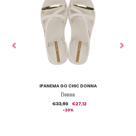
Previous
Next
IPANEMA CLASS DREAMY SANDAL DONNA
Donna
€37,90
€26,53
-30%