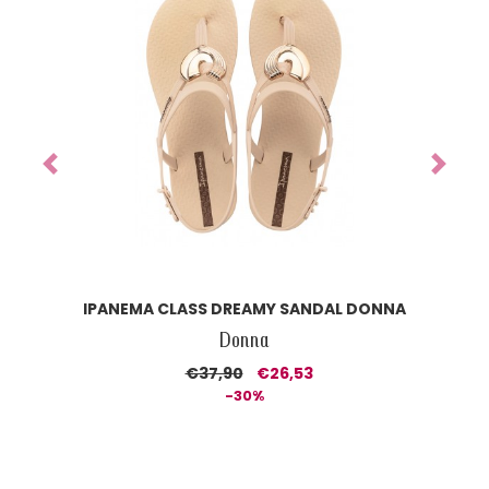
Previous
Next
IPANEMA PRECIOUS BABY
Kid
€21,90
€15,33
-30%