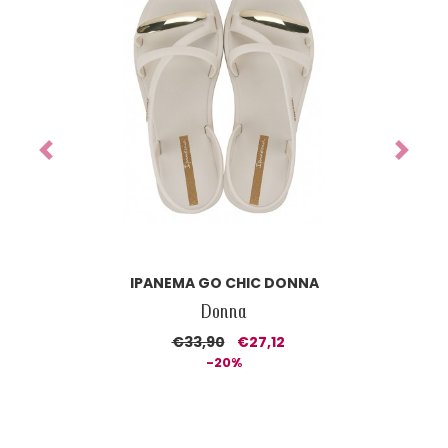
Previous
Next
IPANEMA CLASS DREAMY SANDAL DONNA
Donna
€37,90
€26,53
-30%