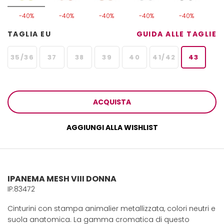
-40%
-40%
-40%
-40%
-40%
TAGLIA EU
GUIDA ALLE TAGLIE
35/36
37
38
39
40
41/42
43
ACQUISTA
AGGIUNGI ALLA WISHLIST
IPANEMA MESH VIII DONNA
IP.83472
Cinturini con stampa animalier metallizzata, colori neutri e
suola anatomica. La gamma cromatica di questo