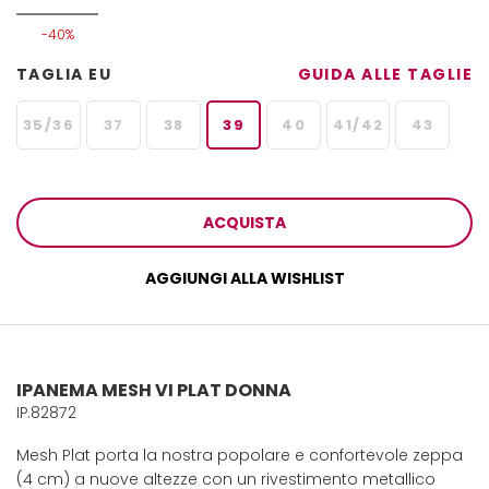
-40%
TAGLIA EU
GUIDA ALLE TAGLIE
35/36
37
38
39
40
41/42
43
ACQUISTA
AGGIUNGI ALLA WISHLIST
IPANEMA MESH VI PLAT DONNA
IP.82872
Mesh Plat porta la nostra popolare e confortevole zeppa
(4 cm) a nuove altezze con un rivestimento metallico