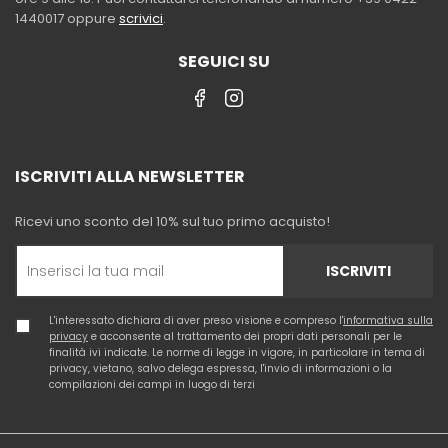
1440017 oppure
scrivici
.
SEGUICI SU
ISCRIVITI ALLA NEWSLETTER
Ricevi uno sconto del 10% sul tuo primo acquisto!
ISCRIVITI
L'interessato dichiara di aver preso visione e compreso l'
informativa sulla
privacy
e acconsente al trattamento dei propri dati personali per le
finalità ivi indicate. Le norme di legge in vigore, in particolare in tema di
privacy, vietano, salvo delega espressa, l'invio di informazioni o la
compilazioni dei campi in luogo di terzi