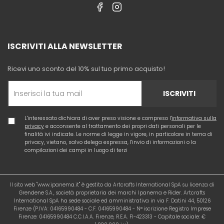
ISCRIVITI ALLA NEWSLETTER
Ricevi uno sconto del 10% sul tuo primo acquisto!
ISCRIVITI
L'interessato dichiara di aver preso visione e compreso l'
informativa sulla
privacy
e acconsente al trattamento dei propri dati personali per le
finalità ivi indicate. Le norme di legge in vigore, in particolare in tema di
privacy, vietano, salvo delega espressa, l'invio di informazioni o la
compilazioni dei campi in luogo di terzi
Il sito web "www.ipanema.it" è gestito da Artcrafts International SpA su licenza di
Grendene S.A., società proprietaria dei marchi Ipanema e Rider. Artcrafts
International SpA ha sede sociale ed amministrativa in via F. Datini 44, 50126
Firenze (P.IVA: 04165990484 - C.F. 04165990484 - N° iscrizione Registro Imprese
Firenze: 04165990484 C.C.I.A.A. Firenze, R.E.A. FI-423313 - Capitale sociale: €