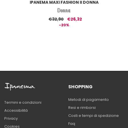
IPANEMA MAXI FASHION II DONNA
Donna
€32,90
€26,32
-20%
SHOPPING
Metodi di pagamento
Termini e condizioni
Resi e rimborsi
Accessibilità
Costi e tempi di spedizione
Privacy
Faq
Cookies