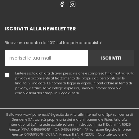
ISCRIVITI ALLA NEWSLETTER
Ricevi uno sconto del 10% sul tuo primo acquisto!
ISCRIVITI
L'interessato dichiara di aver preso visione e compreso l'
informativa sulla
privacy
e acconsente al trattamento dei propri dati personali per le
finalità ivi indicate. Le norme di legge in vigore, in particolare in tema di
privacy, vietano, salvo delega espressa, l'invio di informazioni o la
compilazioni dei campi in luogo di terzi
Il sito web "www.ipanema.it" è gestito da Artcrafts International SpA su licenza di
Grendene S.A., società proprietaria dei marchi Ipanema e Rider. Artcrafts
International SpA ha sede sociale ed amministrativa in via F. Datini 44, 50126
Firenze (P.IVA: 04165990484 - C.F. 04165990484 - N° iscrizione Registro Imprese
Firenze: 04165990484 C.C.I.A.A. Firenze, R.E.A. FI-423313 - Capitale sociale: €