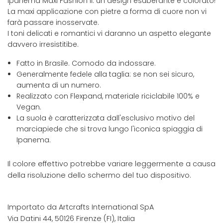
Ipanema Maxi Fashion II: un design esuberante e colorato!
La maxi applicazione con pietre a forma di cuore non vi
farà passare inosservate.
I toni delicati e romantici vi daranno un aspetto elegante
davvero irresistitibe.
Fatto in Brasile. Comodo da indossare.
Generalmente fedele alla taglia: se non sei sicuro,
aumenta di un numero.
Realizzato con Flexpand, materiale riciclabile 100% e
Vegan.
La suola è caratterizzata dall'esclusivo motivo del
marciapiede che si trova lungo l'iconica spiaggia di
Ipanema.
Il colore effettivo potrebbe variare leggermente a causa
della risoluzione dello schermo del tuo dispositivo.
Importato da Artcrafts International SpA
Via Datini 44, 50126 Firenze (FI), Italia