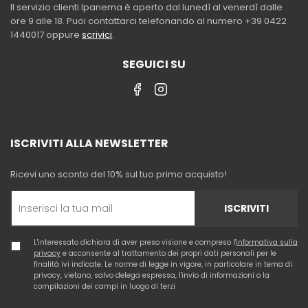
Il servizio clienti Ipanema è aperto dal lunedì al venerdì dalle
ore 9 alle 18. Puoi contattarci telefonando al numero +39 0422
1440017 oppure
scrivici
.
SEGUICI SU
ISCRIVITI ALLA NEWSLETTER
Ricevi uno sconto del 10% sul tuo primo acquisto!
ISCRIVITI
L'interessato dichiara di aver preso visione e compreso l'
informativa sulla
privacy
e acconsente al trattamento dei propri dati personali per le
finalità ivi indicate. Le norme di legge in vigore, in particolare in tema di
privacy, vietano, salvo delega espressa, l'invio di informazioni o la
compilazioni dei campi in luogo di terzi