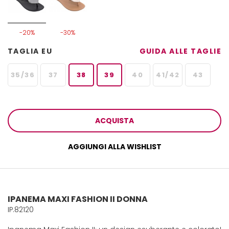
-20%
-30%
TAGLIA EU
GUIDA ALLE TAGLIE
35/36
37
38
39
40
41/42
43
ACQUISTA
AGGIUNGI ALLA WISHLIST
IPANEMA MAXI FASHION II DONNA
IP.82120