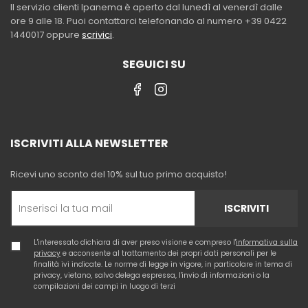
Il servizio clienti Ipanema è aperto dal lunedì al venerdì dalle
ore 9 alle 18. Puoi contattarci telefonando al numero +39 0422
1440017 oppure
scrivici
.
SEGUICI SU
ISCRIVITI ALLA NEWSLETTER
Ricevi uno sconto del 10% sul tuo primo acquisto!
ISCRIVITI
L'interessato dichiara di aver preso visione e compreso l'
informativa sulla
privacy
e acconsente al trattamento dei propri dati personali per le
finalità ivi indicate. Le norme di legge in vigore, in particolare in tema di
privacy, vietano, salvo delega espressa, l'invio di informazioni o la
compilazioni dei campi in luogo di terzi