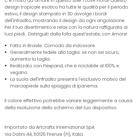
C'è molto da amare in questo stile: I Love Floral! Questo
design tropicale esotico ha tutte le qualità per il periodo
estivo, il design stampato in 3D avvolge i bordi
dell'infradito, mostrando il design da ogni angolazione.
Per il tuo divertimento e relax con la natura raffigurata ai
tuoi piedi.. Distinguiti dalla folla quest'estate, con Amore!
Fatto in Brasile. Comodo da indossare.
Generalmente fedele alla taglia: se non sei sicuro,
aumenta la taglia.
Realizzato con Flexpand, che è riciclabile al 100% e
vegano.
La suola dell'infradito presenta l'esclusivo motivo del
marciapiede sulla spiaggia di Ipanema.
Il colore effettivo potrebbe variare leggermente a causa
della risoluzione dello schermo del tuo dispositivo.
Importato da Artcrafts International SpA
Via Datini 44, 50126 Firenze (FI), Italia