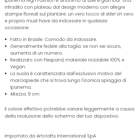
Ipanema High Fashion è sinonimo di stile e glamour. Una
infradito con plateau dal design moderno con allegre
stampe floreali sul plantare: un vero tocco di stile! Un vero
e proprio must have da indossare in qualsiasi
occasione.
Fatto in Brasile. Comodo da indossare.
Generalmente fedele alla taglia: se non sei sicuro,
aumenta di un numero.
Realizzato con Flexpand, materiale riciclabile 100% e
Vegan.
La suola è caratterizzata dall'esclusivo motivo del
marciapiede che si trova lungo l'iconica spiaggia di
Ipanema.
Altezza: 9 cm
Il colore effettivo potrebbe variare leggermente a causa
della risoluzione dello schermo del tuo dispositivo.
Importato da Artcrafts International SpA