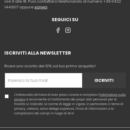
ore 9 alle 18. Puoi contattarci telefonando al numero +39 0422
1440017 oppure
scrivici
.
SEGUICI SU
ISCRIVITI ALLA NEWSLETTER
Ricevi uno sconto del 10% sul tuo primo acquisto!
ISCRIVITI
L'interessato dichiara di aver preso visione e compreso l'
informativa sulla
privacy
e acconsente al trattamento dei propri dati personali per le
finalità ivi indicate. Le norme di legge in vigore, in particolare in tema di
privacy, vietano, salvo delega espressa, l'invio di informazioni o la
compilazioni dei campi in luogo di terzi