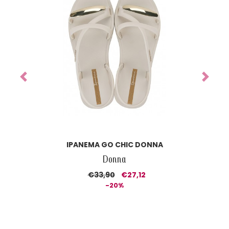
Previous
Next
IPANEMA CLASS DREAMY SANDAL DONNA
Donna
€37,90
€26,53
-30%