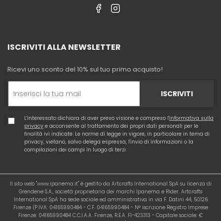
ISCRIVITI ALLA NEWSLETTER
Ricevi uno sconto del 10% sul tuo primo acquisto!
ISCRIVITI
L'interessato dichiara di aver preso visione e compreso l'
informativa sulla
privacy
e acconsente al trattamento dei propri dati personali per le
finalità ivi indicate. Le norme di legge in vigore, in particolare in tema di
privacy, vietano, salvo delega espressa, l'invio di informazioni o la
compilazioni dei campi in luogo di terzi
Il sito web "www.ipanema.it" è gestito da Artcrafts International SpA su licenza di
Grendene S.A., società proprietaria dei marchi Ipanema e Rider. Artcrafts
International SpA ha sede sociale ed amministrativa in via F. Datini 44, 50126
Firenze (P.IVA: 04165990484 - C.F. 04165990484 - N° iscrizione Registro Imprese
Firenze: 04165990484 C.C.I.A.A. Firenze, R.E.A. FI-423313 - Capitale sociale: €