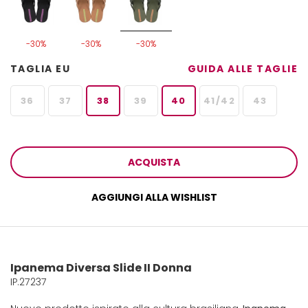
-30%
-30%
-30%
TAGLIA EU
GUIDA ALLE TAGLIE
36
37
38
39
40
41/42
43
ACQUISTA
AGGIUNGI ALLA WISHLIST
Ipanema Diversa Slide II Donna
IP.27237