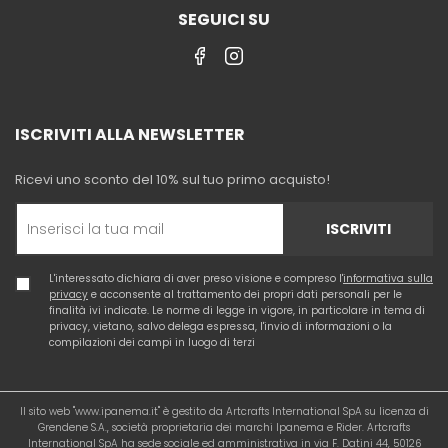
SEGUICI SU
ISCRIVITI ALLA NEWSLETTER
Ricevi uno sconto del 10% sul tuo primo acquisto!
ISCRIVITI
L'interessato dichiara di aver preso visione e compreso l'
informativa sulla
privacy
e acconsente al trattamento dei propri dati personali per le
finalità ivi indicate. Le norme di legge in vigore, in particolare in tema di
privacy, vietano, salvo delega espressa, l'invio di informazioni o la
compilazioni dei campi in luogo di terzi
Il sito web "www.ipanema.it" è gestito da Artcrafts International SpA su licenza di
Grendene S.A., società proprietaria dei marchi Ipanema e Rider. Artcrafts
International SpA ha sede sociale ed amministrativa in via F. Datini 44, 50126