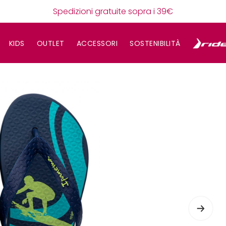
Spedizioni gratuite sopra i 39€
KIDS
OUTLET
ACCESSORI
SOSTENIBILITÀ