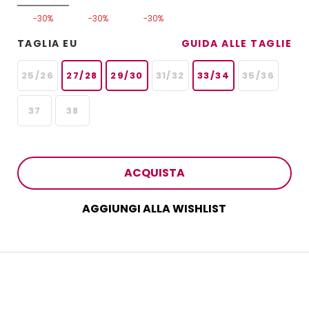
-30%
-30%
-30%
TAGLIA EU
GUIDA ALLE TAGLIE
25/26
27/28
29/30
31/32
33/34
35/36
37
38
ACQUISTA
AGGIUNGI ALLA WISHLIST