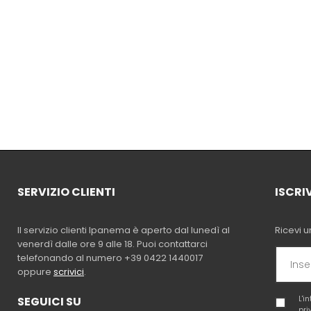
SERVIZIO CLIENTI
ISCRI
Il servizio clienti Ipanema è aperto dal lunedì al
Ricevi u
venerdì dalle ore 9 alle 18. Puoi contattarci
telefonando al numero +39 0422 1440017
oppure
scrivici
.
SEGUICI SU
L'i
pri