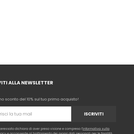
VITI ALLA NEWSLETTER
no sconto del 10% sul tuo primo acquisto!
ISCRIVITI
nteressato dichiara di aver preso visione e compreso l'
informativa sulla
vacy
e acconsente al trattamento dei propri dati personali per le finalità