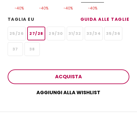
-40%
-40%
-40%
-40%
TAGLIA EU
GUIDA ALLE TAGLIE
25/26
27/28
29/30
31/32
33/34
35/36
37
38
ACQUISTA
AGGIUNGI ALLA WISHLIST