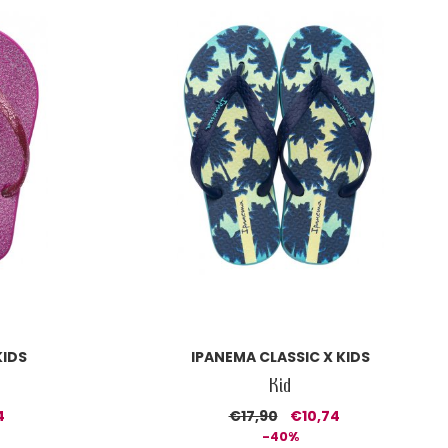
KIDS
IPANEMA CLASSIC X KIDS
Kid
4
€17,90
€10,74
-40%