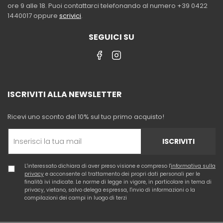
ore 9 alle 18. Puoi contattarci telefonando al numero +39 0422
1440017 oppure
scrivici
.
SEGUICI SU
ISCRIVITI ALLA NEWSLETTER
Ricevi uno sconto del 10% sul tuo primo acquisto!
ISCRIVITI
L'interessato dichiara di aver preso visione e compreso l'
informativa sulla
privacy
e acconsente al trattamento dei propri dati personali per le
finalità ivi indicate. Le norme di legge in vigore, in particolare in tema di
privacy, vietano, salvo delega espressa, l'invio di informazioni o la
compilazioni dei campi in luogo di terzi