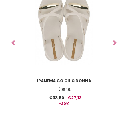
Previous
Next
IPANEMA CLASS DREAMY SANDAL DONNA
Donna
€37,90
€26,53
-30%