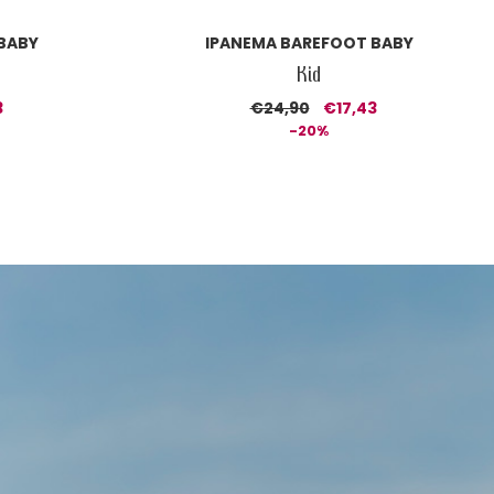
 BABY
IPANEMA BAREFOOT BABY
Kid
3
€24,90
€17,43
-20%