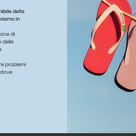
ibile della
oviamo in
ione di
e delle
a
ere problemi
 dove