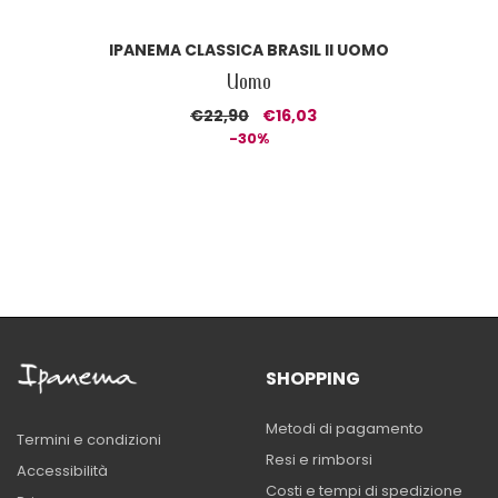
IPANEMA CLASSICA BRASIL II UOMO
Uomo
€22,90
€16,03
-30%
SHOPPING
Metodi di pagamento
Termini e condizioni
Resi e rimborsi
Accessibilità
Costi e tempi di spedizione