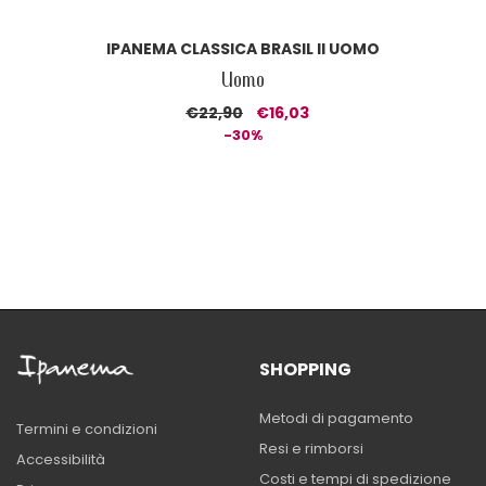
IPANEMA CLASSICA BRASIL II UOMO
Uomo
€22,90
€16,03
-30%
SHOPPING
Metodi di pagamento
Termini e condizioni
Resi e rimborsi
Accessibilità
Costi e tempi di spedizione