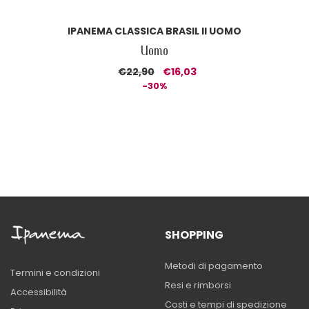
IPANEMA CLASSICA BRASIL II UOMO
Uomo
€22,90
€16,03
-30%
SHOPPING
Metodi di pagamento
Termini e condizioni
Resi e rimborsi
Accessibilità
Costi e tempi di spedizione