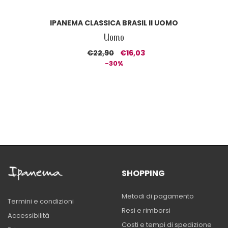
IPANEMA CLASSICA BRASIL II UOMO
Uomo
€22,90
€16,03
-30%
SHOPPING
Metodi di pagamento
Termini e condizioni
Resi e rimborsi
Accessibilità
Costi e tempi di spedizione