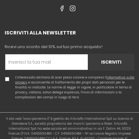
ISCRIVITI ALLA NEWSLETTER
Ricevi uno sconto del 10% sul tuo primo acquisto!
ISCRIVITI
L'interessato dichiara di aver preso visione e compreso l'
informativa sulla
privacy
e acconsente al trattamento dei propri dati personali per le
finalità ivi indicate. Le norme di legge in vigore, in particolare in tema di
privacy, vietano, salvo delega espressa, l'invio di informazioni o la
compilazioni dei campi in luogo di terzi
Il sito web "www.ipanema.it" è gestito da Artcrafts International SpA su licenza di
Grendene S.A., società proprietaria dei marchi Ipanema e Rider. Artcrafts
International SpA ha sede sociale ed amministrativa in via F. Datini 44, 50126
Firenze (P.IVA: 04165990484 - C.F. 04165990484 - N° iscrizione Registro Imprese
Firenze: 04165990484 C.C.I.A.A. Firenze, R.E.A. FI-423313 - Capitale sociale: €