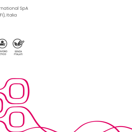
rnational SpA
I), Italia