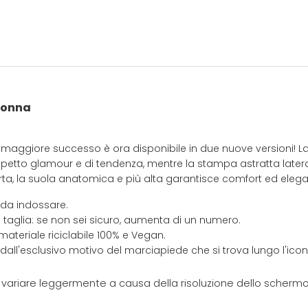
donna
di maggiore successo è ora disponibile in due nuove versioni! L
petto glamour e di tendenza, mentre la stampa astratta latera
 torta, la suola anatomica e più alta garantisce comfort ed eleg
 da indossare.
 taglia: se non sei sicuro, aumenta di un numero.
materiale riciclabile 100% e Vegan.
 dall'esclusivo motivo del marciapiede che si trova lungo l'ic
e variare leggermente a causa della risoluzione dello schermo 