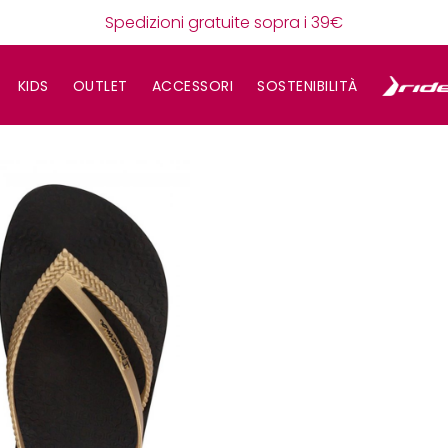
Spedizioni gratuite sopra i 39€
KIDS
OUTLET
ACCESSORI
SOSTENIBILITÀ