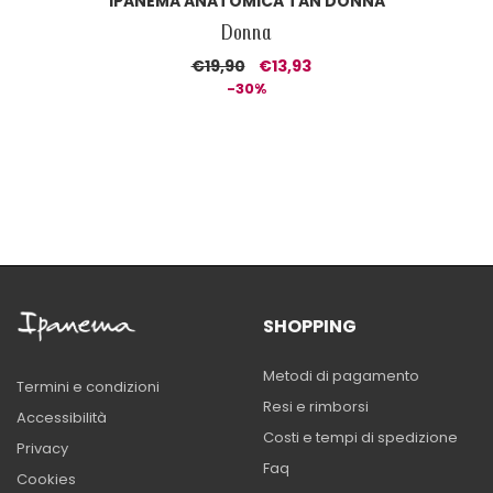
IPANEMA ANATOMICA TAN DONNA
Donna
€19,90
€13,93
-30%
SHOPPING
Metodi di pagamento
Termini e condizioni
Resi e rimborsi
Accessibilità
Costi e tempi di spedizione
Privacy
Faq
Cookies