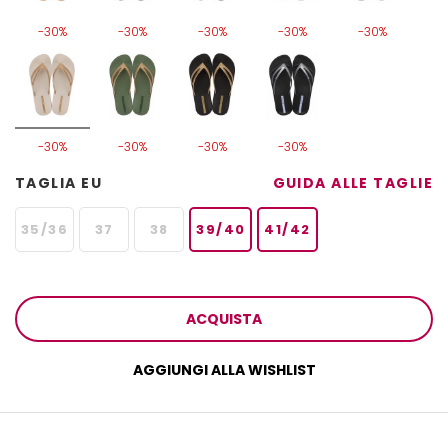
-30%
-30%
-30%
-30%
-30%
-30%
-30%
-30%
-30%
TAGLIA EU
GUIDA ALLE TAGLIE
35/36
37
38
39/40
41/42
ACQUISTA
AGGIUNGI ALLA WISHLIST