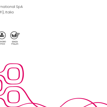
rnational SpA
I), Italia