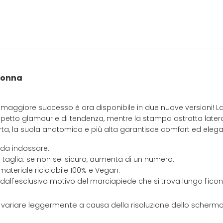
donna
di maggiore successo è ora disponibile in due nuove versioni! L
petto glamour e di tendenza, mentre la stampa astratta latera
 torta, la suola anatomica e più alta garantisce comfort ed eleg
 da indossare.
 taglia: se non sei sicuro, aumenta di un numero.
materiale riciclabile 100% e Vegan.
 dall'esclusivo motivo del marciapiede che si trova lungo l'ic
e variare leggermente a causa della risoluzione dello schermo 