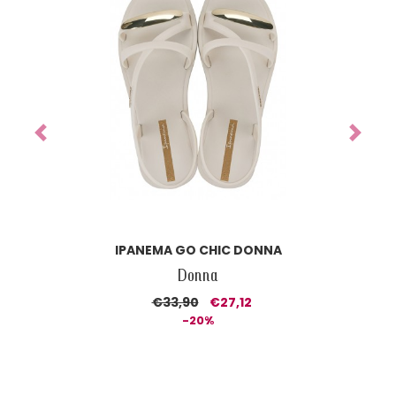
Previous
Next
IPANEMA CLASS DREAMY SANDAL DONNA
Donna
€37,90
€26,53
-30%